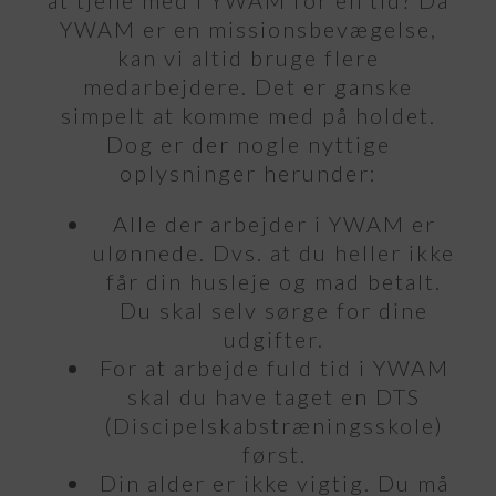
at tjene med i YWAM for en tid? Da
YWAM er en missionsbevægelse,
kan vi altid bruge flere
medarbejdere. Det er ganske
simpelt at komme med på holdet.
Dog er der nogle nyttige
oplysninger herunder:
Alle der arbejder i YWAM er
ulønnede. Dvs. at du heller ikke
får din husleje og mad betalt.
Du skal selv sørge for dine
udgifter.
For at arbejde fuld tid i YWAM
skal du have taget en DTS
(Discipelskabstræningsskole)
først.
Din alder er ikke vigtig. Du må