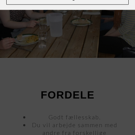
FORDELE
Godt fællesskab.
Du vil arbejde sammen med
andre fra forskellige