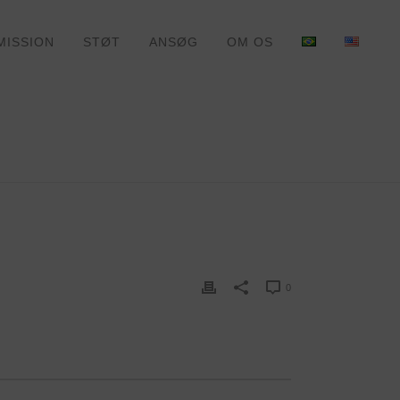
MISSION
STØT
ANSØG
OM OS
HJEM
»
DONATION
0