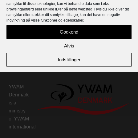
samtykke til disse teknologier, kan vi behandle data som f.eks.
browsingadfærd eller unikke ID'er på dette websted. Hvis du ikke giver dit
samtykke eller trækker dit samtykke tilbage, kan det have en negativ
indvirkning på visse funktioner og egenskaber.
Facebook-begivenheden
Godkend
Afvis
Indstillinger
YWAM
Denmark
is a
ministry
of
YWAM
international