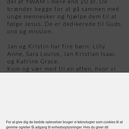
del af YWAM i mere end 20 år. De
brænder begge for at gå sammen med
unge mennesker og hjælpe dem til at
følge Jesus. De er dedikerede til Guds
ord og mission.
Jan og Kristin har fire børn: Lilly
Anne, Sara Louise, Jan Kristian Isaac
og Katrine Grace.
Kom og vær med til en aften, hvor vi
sammen bliver opmuntret, udfordret
og løftet.
Alle er velkomne – tag en ven med!
For at give dig de bedste oplevelser bruger vi teknologier som cookies til at
gemme og/eller få adgang til enhedsoplysninger. Hvis du giver dit