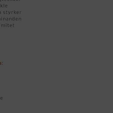
kle
m styrker
 hinanden
imitet
n:
te