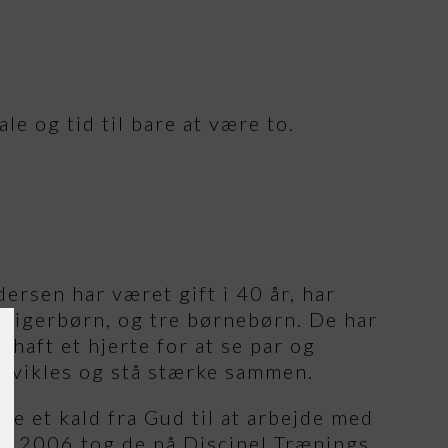
le og tid til bare at være to.
ersen har været gift i 40 år, har
vigerbørn, og tre børnebørn. De har
haft et hjerte for at se par og
 udvikles og stå stærke sammen.
de et kald fra Gud til at arbejde med
d. I 2006 tog de på Discipel Trænings