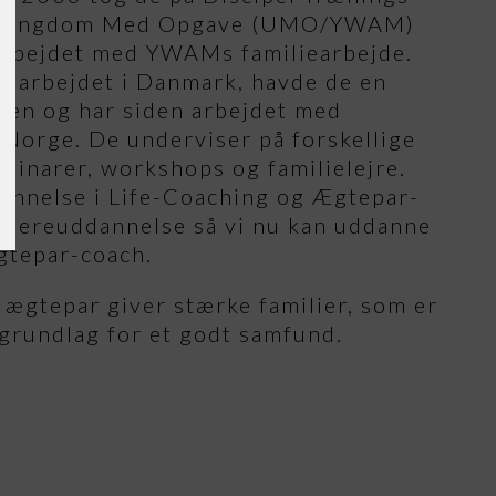
ed Ungdom Med Opgave (UMO/YWAM)
 arbejdet med YWAMs familiearbejde.
iliearbejdet i Danmark, havde de en
lien og har siden arbejdet med
i Norge. De underviser på forskellige
inarer, workshops og familielejre.
annelse i Life-Coaching og Ægtepar-
idereuddannelse så vi nu kan uddanne
ægtepar-coach.
e ægtepar giver stærke familier, som er
 grundlag for et godt samfund.