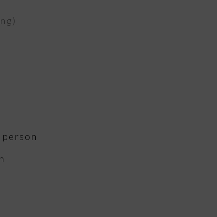
ing)
r person
n