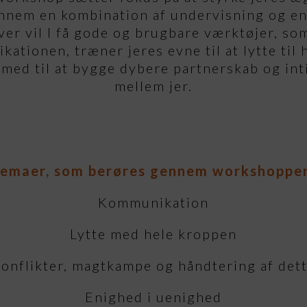
nnem en kombination af undervisning og en
er vil I få gode og brugbare værktøjer, so
ationen, træner jeres evne til at lytte til
 med til at bygge dybere partnerskab og int
mellem jer.
emaer, som berøres gennem workshoppe
Kommunikation
Lytte med hele kroppen
onflikter, magtkampe og håndtering af det
Enighed i uenighed