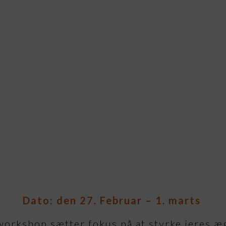
Dato: den 27. Februar – 1. marts
orkshop sætter fokus på at styrke jeres æ