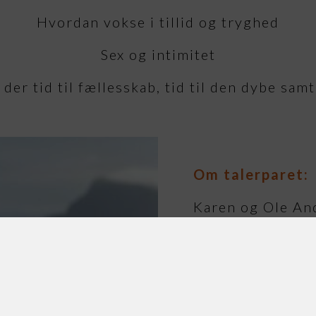
Hvordan vokse i tillid og tryghed
Sex og intimitet
r tid til fællesskab, tid til den dybe samta
Om talerparet:
Karen og Ole And
voksne børn og s
gennem mange år 
familier trives,
I 2003 oplevede 
dette på fuld ti