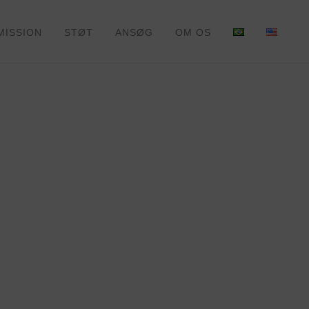
MISSION
STØT
ANSØG
OM OS