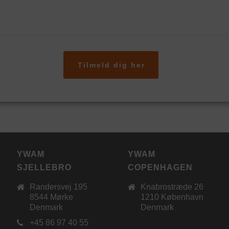
Tilmeld dig her
YWAM
YWAM
SJELLEBRO
COPENHAGEN
Randersvej 195
Knabrostræde 26
8544 Mørke
1210 København
Denmark
Denmark
+45 86 97 40 55