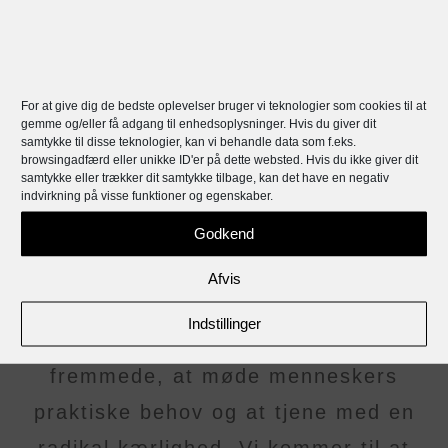
HANDS & FEET
For at give dig de bedste oplevelser bruger vi teknologier som cookies til at
gemme og/eller få adgang til enhedsoplysninger. Hvis du giver dit
samtykke til disse teknologier, kan vi behandle data som f.eks.
DTS
browsingadfærd eller unikke ID'er på dette websted. Hvis du ikke giver dit
samtykke eller trækker dit samtykke tilbage, kan det have en negativ
indvirkning på visse funktioner og egenskaber.
Godkend
Vores DTS har fokus på at være
Afvis
Jesu hænder og fødder. At have
Indstillinger
omsorg for udsatte, at omfavne
fremmede, at møde menneskers
praktiske behov og at tjene med en