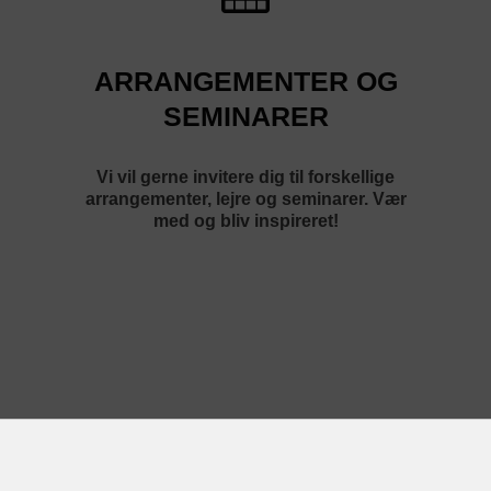
ARRANGEMENTER OG
SEMINARER
Vi vil gerne invitere dig til forskellige
arrangementer, lejre og seminarer. Vær
med og bliv inspireret!