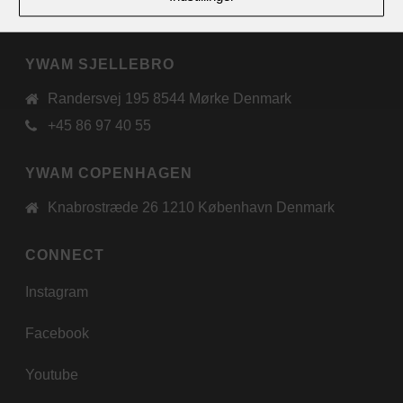
international
YWAM SJELLEBRO
Randersvej 195 8544 Mørke Denmark
+45 86 97 40 55
YWAM COPENHAGEN
Knabrostræde 26 1210 København Denmark
CONNECT
Instagram
Facebook
Youtube