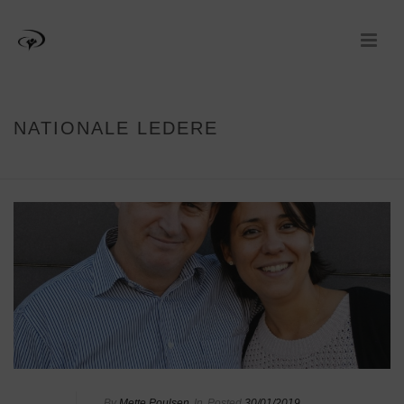
NATIONALE LEDERE
HJEM
»
NATIONALE LEDERE
By
Mette Poulsen
In
Posted
30/01/2019