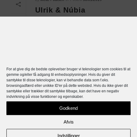
Ulrik & Núbia
Corneliussen, Danmark
0
og Brasilien
READ MORE
For at give dig de bedste oplevelser bruger vi teknologier som cookies til at
gemme og/eller få adgang til enhedsoplysninger. Hvis du giver dit
samtykke til disse teknologier, kan vi behandle data som f.eks.
browsingadfærd eller unikke ID'er på dette websted. Hvis du ikke giver dit
samtykke eller trækker dit samtykke tilbage, kan det have en negativ
indvirkning på visse funktioner og egenskaber.
YWAM
Godkend
Denmark
is a
Afvis
ministry
of
YWAM
Indstillinger