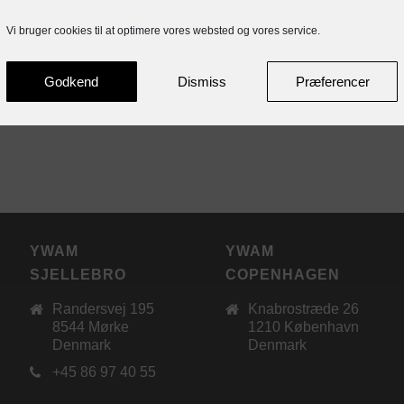
Vi bruger cookies til at optimere vores websted og vores service.
Godkend
Dismiss
Præferencer
YWAM
YWAM
SJELLEBRO
COPENHAGEN
Randersvej 195
Knabrostræde 26
8544 Mørke
1210 København
Denmark
Denmark
+45 86 97 40 55