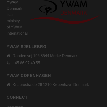
YWAM
Denmark
is a
ministry
of
YWAM
international
YWAM SJELLEBRO
Randersvej 195 8544 Mørke Denmark
+45 86 97 40 55
YWAM COPENHAGEN
Knabrostræde 26 1210 København Denmark
CONNECT