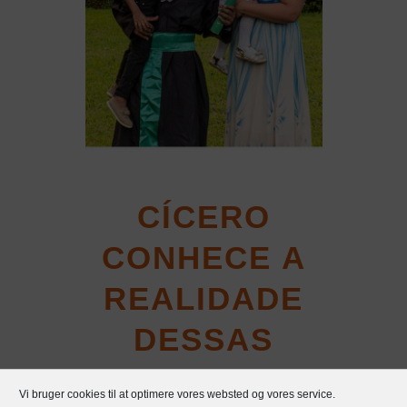
CÍCERO
CONHECE A
REALIDADE
DESSAS
CRIANÇAS
Vi bruger cookies til at optimere vores websted og vores service.