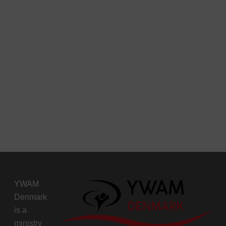
YWAM
Denmark
is a
ministry