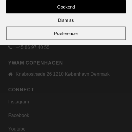
of
YWAM
Godkend
international
Dismiss
YWAM SJELLEBRO
Præferencer
Randersvej 195 8544 Mørke Denmark
+45 86 97 40 55
YWAM COPENHAGEN
Knabrostræde 26 1210 København Denmark
CONNECT
Instagram
Facebook
Youtube