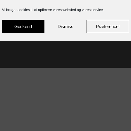
SJELLEBRO
COPENHAGEN
Vi bruger cookies til at optimere vores websted og vores service.
Randersvej 195
Knabrostræde 26
8544 Mørke
1210 København
Godkend
Dismiss
Præferencer
Denmark
Denmark
+45 86 97 40 55